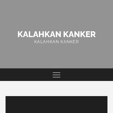
Skip
to
content
KALAHKAN KANKER
KALAHKAN KANKER