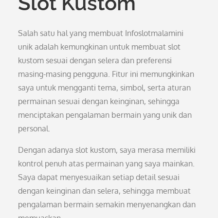
Slot Kustom
Salah satu hal yang membuat Infoslotmalamini
unik adalah kemungkinan untuk membuat slot
kustom sesuai dengan selera dan preferensi
masing-masing pengguna. Fitur ini memungkinkan
saya untuk mengganti tema, simbol, serta aturan
permainan sesuai dengan keinginan, sehingga
menciptakan pengalaman bermain yang unik dan
personal.
Dengan adanya slot kustom, saya merasa memiliki
kontrol penuh atas permainan yang saya mainkan.
Saya dapat menyesuaikan setiap detail sesuai
dengan keinginan dan selera, sehingga membuat
pengalaman bermain semakin menyenangkan dan