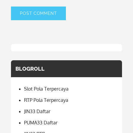
BLOGROLL
Slot Pola Terpercaya
RTP Pola Terpercaya
JIN33 Daftar
PUMA33 Daftar