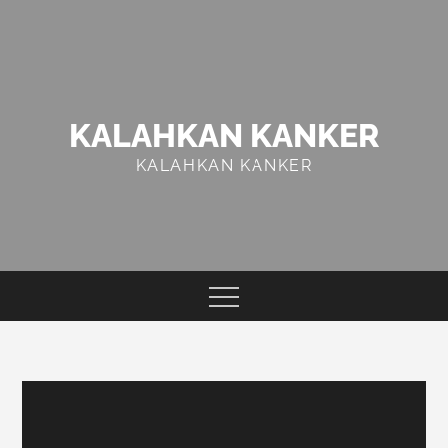
Skip
to
content
KALAHKAN KANKER
KALAHKAN KANKER