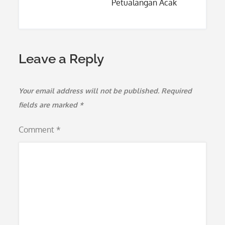
Petualangan Acak
Leave a Reply
Your email address will not be published.
Required
fields are marked
*
Comment
*