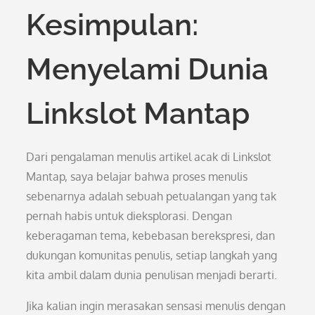
Kesimpulan:
Menyelami Dunia
Linkslot Mantap
Dari pengalaman menulis artikel acak di Linkslot
Mantap, saya belajar bahwa proses menulis
sebenarnya adalah sebuah petualangan yang tak
pernah habis untuk dieksplorasi. Dengan
keberagaman tema, kebebasan berekspresi, dan
dukungan komunitas penulis, setiap langkah yang
kita ambil dalam dunia penulisan menjadi berarti.
Jika kalian ingin merasakan sensasi menulis dengan