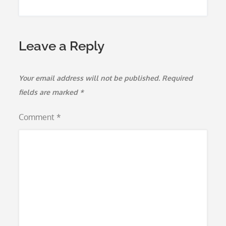
Leave a Reply
Your email address will not be published.
Required
fields are marked
*
Comment
*