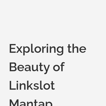
Exploring the
Beauty of
Linkslot
Mantap