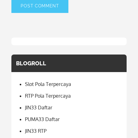
BLOGROLL
Slot Pola Terpercaya
RTP Pola Terpercaya
JIN33 Daftar
PUMA33 Daftar
JIN33 RTP