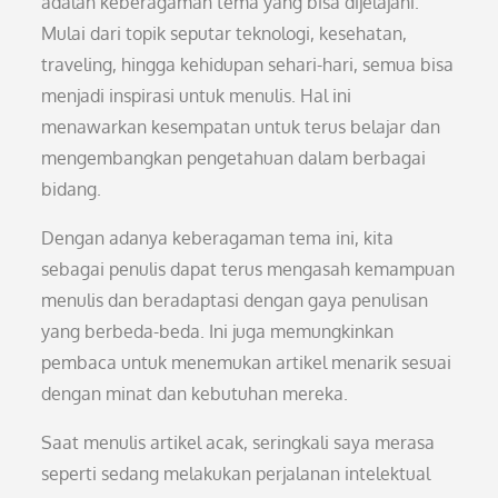
adalah keberagaman tema yang bisa dijelajahi.
Mulai dari topik seputar teknologi, kesehatan,
traveling, hingga kehidupan sehari-hari, semua bisa
menjadi inspirasi untuk menulis. Hal ini
menawarkan kesempatan untuk terus belajar dan
mengembangkan pengetahuan dalam berbagai
bidang.
Dengan adanya keberagaman tema ini, kita
sebagai penulis dapat terus mengasah kemampuan
menulis dan beradaptasi dengan gaya penulisan
yang berbeda-beda. Ini juga memungkinkan
pembaca untuk menemukan artikel menarik sesuai
dengan minat dan kebutuhan mereka.
Saat menulis artikel acak, seringkali saya merasa
seperti sedang melakukan perjalanan intelektual