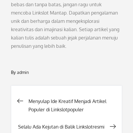
bebas dan tanpa batas, jangan ragu untuk
mencoba Linkslot Mantap. Dapatkan pengalaman
unik dan berharga dalam mengeksplorasi
kreativitas dan imajinasi kalian. Setiap artikel yang
kalian tulis adalah sebuah jejak perjalanan menuju
penulisan yang lebih baik.
By
admin
Post
Menyulap Ide Kreatif Menjadi Artikel
Populer di Linkslotpopuler
navigation
Selalu Ada Kejutan di Balik Linkslotresmi