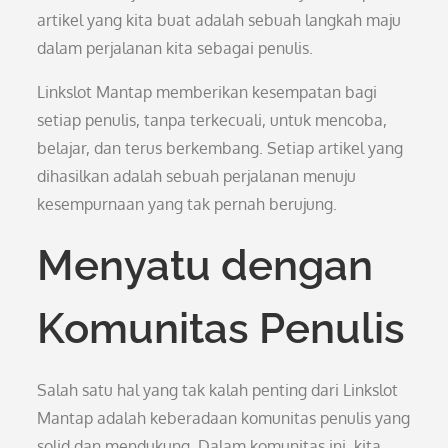
artikel yang kita buat adalah sebuah langkah maju
dalam perjalanan kita sebagai penulis.
Linkslot Mantap memberikan kesempatan bagi
setiap penulis, tanpa terkecuali, untuk mencoba,
belajar, dan terus berkembang. Setiap artikel yang
dihasilkan adalah sebuah perjalanan menuju
kesempurnaan yang tak pernah berujung.
Menyatu dengan
Komunitas Penulis
Salah satu hal yang tak kalah penting dari Linkslot
Mantap adalah keberadaan komunitas penulis yang
solid dan mendukung. Dalam komunitas ini, kita