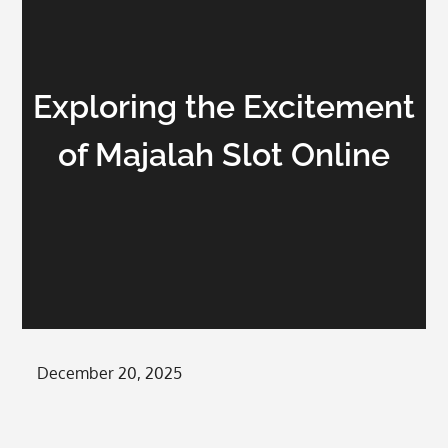
Exploring the Excitement
of Majalah Slot Online
Posted
December 20, 2025
on