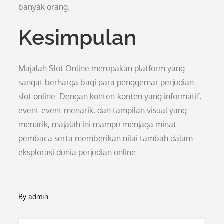
banyak orang.
Kesimpulan
Majalah Slot Online merupakan platform yang
sangat berharga bagi para penggemar perjudian
slot online. Dengan konten-konten yang informatif,
event-event menarik, dan tampilan visual yang
menarik, majalah ini mampu menjaga minat
pembaca serta memberikan nilai tambah dalam
eksplorasi dunia perjudian online.
By
admin