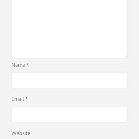
Name
*
Email
*
Website