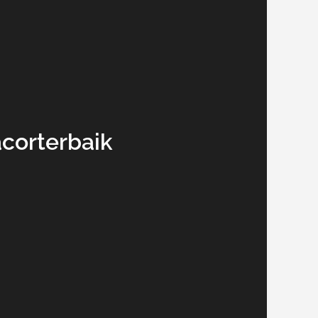
acorterbaik