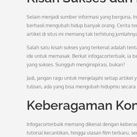
Selain menjadi sumber informasi yang berguna, Inf
berhasil mengubah hidup banyak orang. Cerita t
artikel di situs ini memang tak terhitung jumlahny
Salah satu kisah sukses yang terkenal adalah te
ide untuk memasak. Berkat infogacorterbaik, ia b
yang sukses. Sungguh menginspirasi, bukan?
Jadi, jangan ragu untuk menjelajahi setiap artikel
tulisan, ada yang bisa mengubah hidupmu secara p
Keberagaman Kont
Infogacorterbaik memang dikenal dengan keberag
tutorial kecantikan, hingga ulasan film terbaru, s