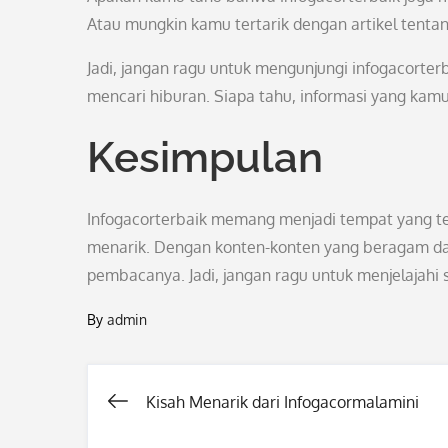
Atau mungkin kamu tertarik dengan artikel tenta
Jadi, jangan ragu untuk mengunjungi infogacorte
mencari hiburan. Siapa tahu, informasi yang kamu
Kesimpulan
Infogacorterbaik memang menjadi tempat yang te
menarik. Dengan konten-konten yang beragam da
pembacanya. Jadi, jangan ragu untuk menjelajahi s
By
admin
Kisah Menarik dari Infogacormalamini
Post