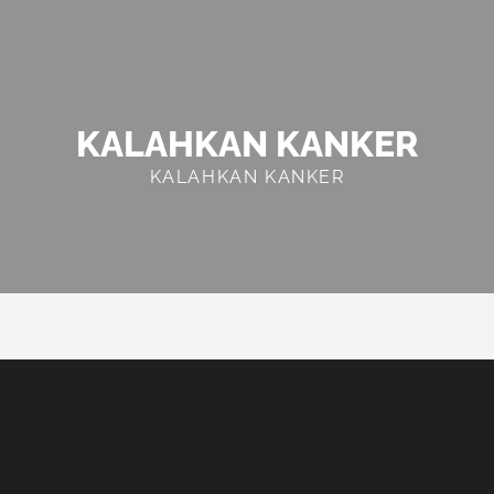
KALAHKAN KANKER
KALAHKAN KANKER