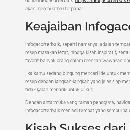
dunia infogacorterbaik.
https://infogacorterbaik.o
akan membuatmu terpana!
Keajaiban Infogac
Infogacorterbaik, seperti namanya, adalah tempat 
resep masakan lezat, hingga kisah inspiratif, semu
favorit banyak orang dalam mencari wawasan ba
Jika kamu sedang bingung mencari ide untuk mema
resep dengan langkah-langkah yang jelas siap mema
tidak kalah menarik untuk diikuti.
Dengan antarmuka yang ramah pengguna, navigasi
Infogacorterbaik menjadi tempat yang sempurna
Kisah Sukses dari