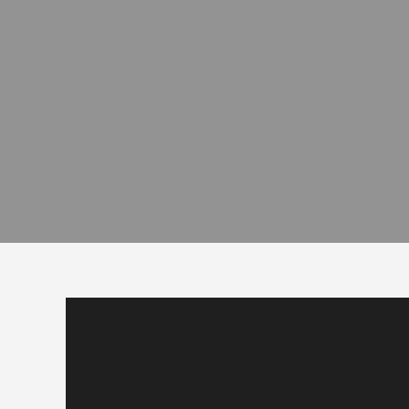
Skip
to
content