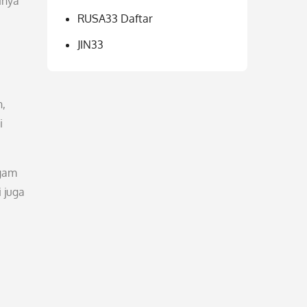
inya
RUSA33 Daftar
JIN33
n,
i
agam
 juga