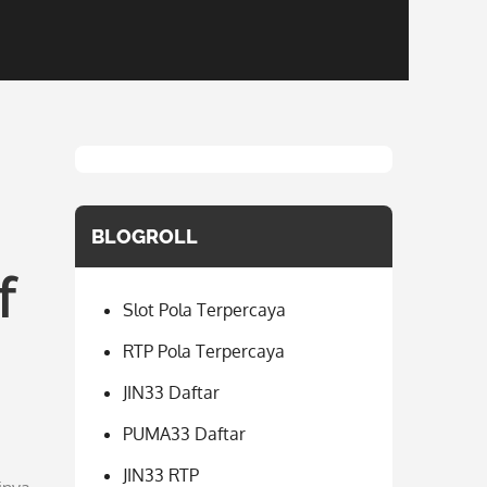
BLOGROLL
f
Slot Pola Terpercaya
RTP Pola Terpercaya
JIN33 Daftar
PUMA33 Daftar
JIN33 RTP