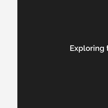
Exploring 