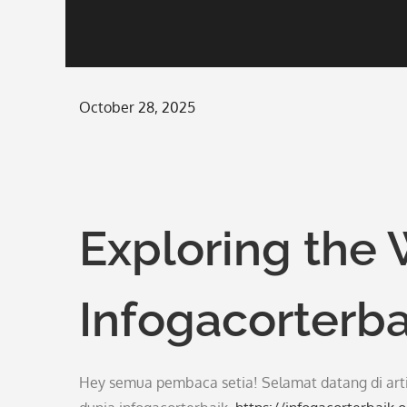
Posted
October 28, 2025
on
Exploring the 
Infogacorterba
Hey semua pembaca setia! Selamat datang di art