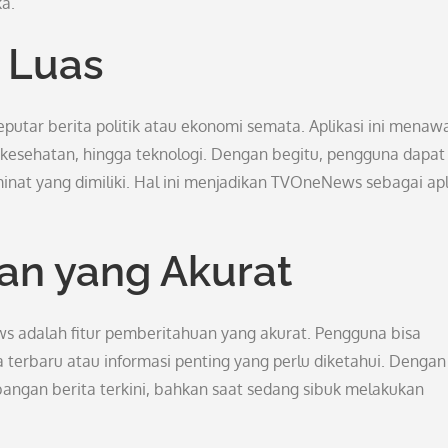
a.
g Luas
utar berita politik atau ekonomi semata. Aplikasi ini menaw
n, kesehatan, hingga teknologi. Dengan begitu, pengguna dapat
nat yang dimiliki. Hal ini menjadikan TVOneNews sebagai apl
an yang Akurat
ws adalah fitur pemberitahuan yang akurat. Pengguna bisa
a terbaru atau informasi penting yang perlu diketahui. Dengan
angan berita terkini, bahkan saat sedang sibuk melakukan