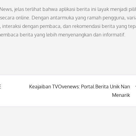
ws, jelas terlihat bahwa aplikasi berita ini layak menjadi pil
ecara online. Dengan antarmuka yang ramah pengguna, vari
t, interaksi dengan pembaca, dan rekomendasi berita yang tep
baca berita yang lebih menyenangkan dan informatif.
E
Keajaiban TVOvenews: Portal Berita Unik Nan
Menarik