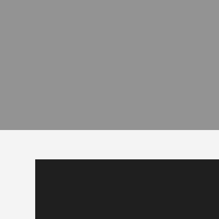
Skip
to
content