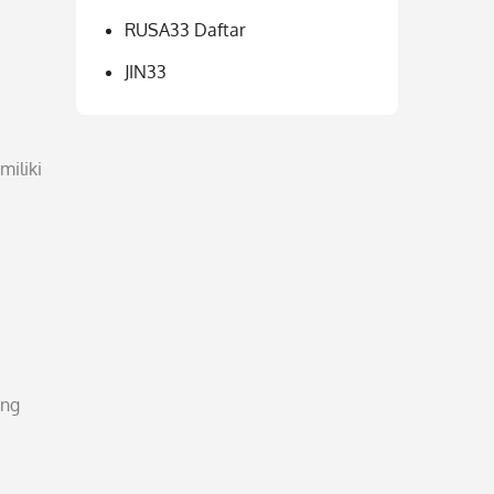
RUSA33 Daftar
JIN33
miliki
ang