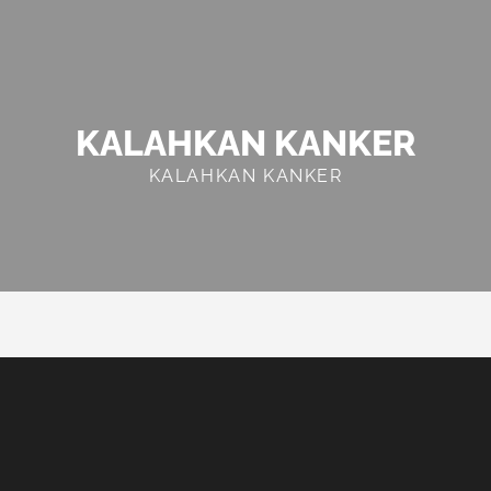
KALAHKAN KANKER
KALAHKAN KANKER