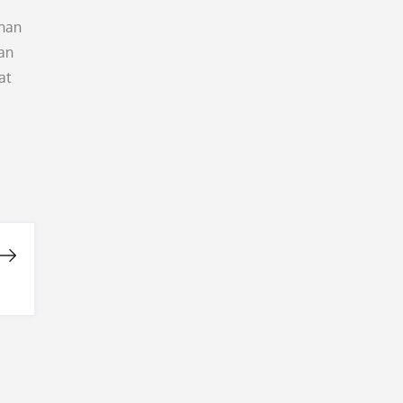
ihan
an
at