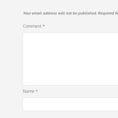
Your email address will not be published.
Required f
Comment
*
Name
*