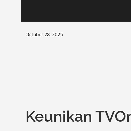
Posted
October 28, 2025
on
Keunikan TVO