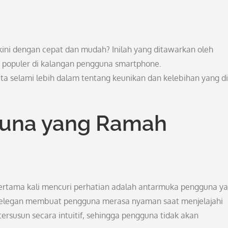
kini dengan cepat dan mudah? Inilah yang ditawarkan oleh
 populer di kalangan pengguna smartphone.
kita selami lebih dalam tentang keunikan dan kelebihan yang di
una yang Ramah
rtama kali mencuri perhatian adalah antarmuka pengguna y
elegan membuat pengguna merasa nyaman saat menjelajahi
tersusun secara intuitif, sehingga pengguna tidak akan