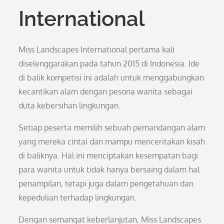
International
Miss Landscapes International pertama kali
diselenggarakan pada tahun 2015 di Indonesia. Ide
di balik kompetisi ini adalah untuk menggabungkan
kecantikan alam dengan pesona wanita sebagai
duta kebersihan lingkungan.
Setiap peserta memilih sebuah pemandangan alam
yang mereka cintai dan mampu menceritakan kisah
di baliknya. Hal ini menciptakan kesempatan bagi
para wanita untuk tidak hanya bersaing dalam hal
penampilan, tetapi juga dalam pengetahuan dan
kepedulian terhadap lingkungan.
Dengan semangat keberlanjutan, Miss Landscapes