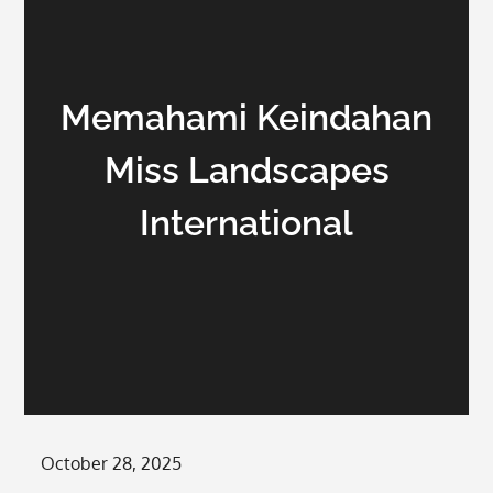
Memahami Keindahan
Miss Landscapes
International
Posted
October 28, 2025