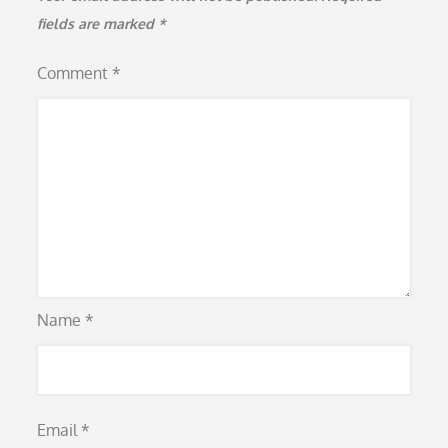
fields are marked
*
Comment
*
Name
*
Email
*