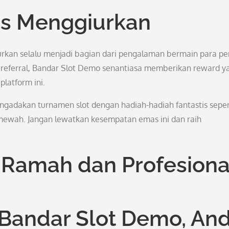
us Menggiurkan
rkan selalu menjadi bagian dari pengalaman bermain para pe
s referral, Bandar Slot Demo senantiasa memberikan reward y
platform ini.
engadakan turnamen slot dengan hadiah-hadiah fantastis seper
 mewah. Jangan lewatkan kesempatan emas ini dan raih
 Ramah dan Profesiona
 Bandar Slot Demo, An