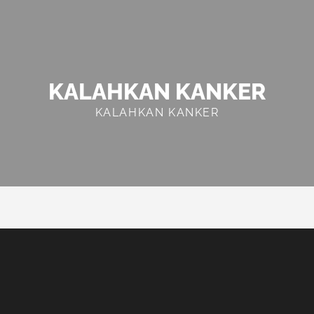
KALAHKAN KANKER
KALAHKAN KANKER