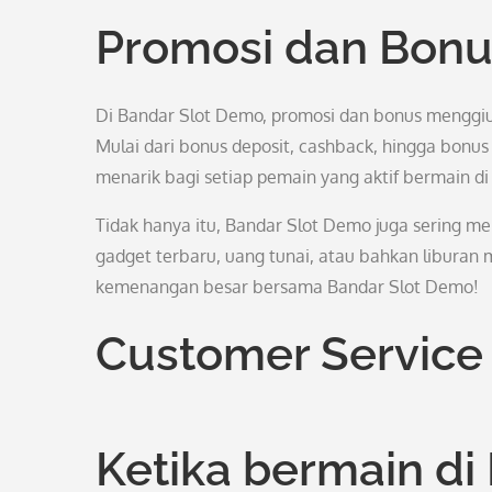
Promosi dan Bon
Di Bandar Slot Demo, promosi dan bonus menggiu
Mulai dari bonus deposit, cashback, hingga bonu
menarik bagi setiap pemain yang aktif bermain di 
Tidak hanya itu, Bandar Slot Demo juga sering m
gadget terbaru, uang tunai, atau bahkan liburan
kemenangan besar bersama Bandar Slot Demo!
Customer Service
Ketika bermain di