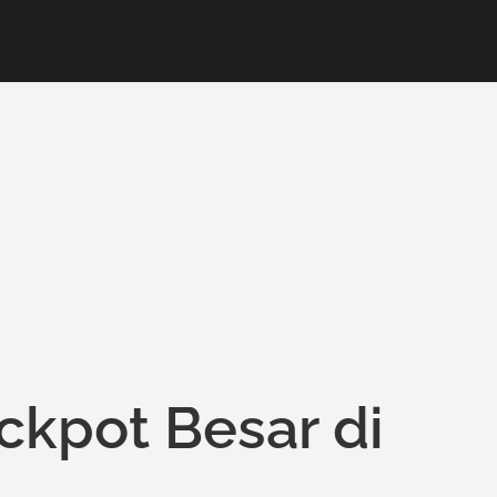
kpot Besar di