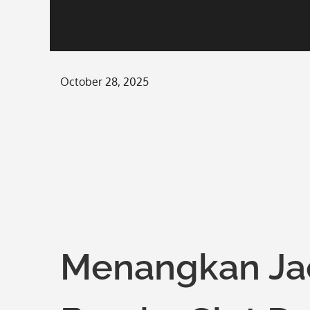
Posted
October 28, 2025
on
Menangkan Jac