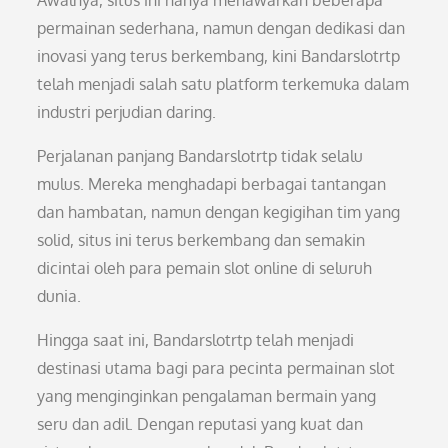
Awalnya, situs ini hanya menawarkan beberapa
permainan sederhana, namun dengan dedikasi dan
inovasi yang terus berkembang, kini Bandarslotrtp
telah menjadi salah satu platform terkemuka dalam
industri perjudian daring.
Perjalanan panjang Bandarslotrtp tidak selalu
mulus. Mereka menghadapi berbagai tantangan
dan hambatan, namun dengan kegigihan tim yang
solid, situs ini terus berkembang dan semakin
dicintai oleh para pemain slot online di seluruh
dunia.
Hingga saat ini, Bandarslotrtp telah menjadi
destinasi utama bagi para pecinta permainan slot
yang menginginkan pengalaman bermain yang
seru dan adil. Dengan reputasi yang kuat dan