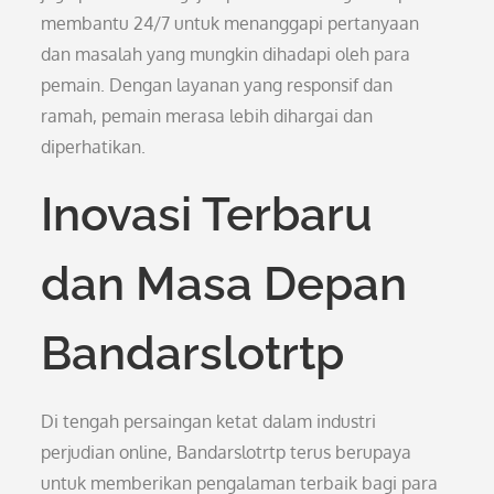
membantu 24/7 untuk menanggapi pertanyaan
dan masalah yang mungkin dihadapi oleh para
pemain. Dengan layanan yang responsif dan
ramah, pemain merasa lebih dihargai dan
diperhatikan.
Inovasi Terbaru
dan Masa Depan
Bandarslotrtp
Di tengah persaingan ketat dalam industri
perjudian online, Bandarslotrtp terus berupaya
untuk memberikan pengalaman terbaik bagi para