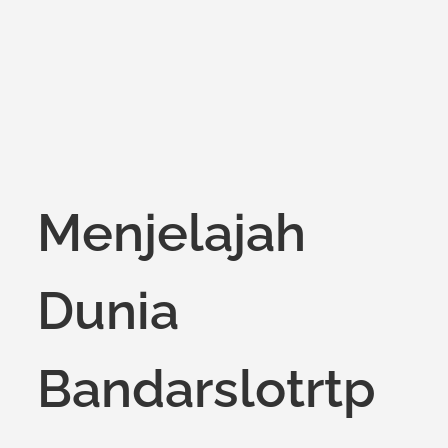
Menjelajah
Dunia
Bandarslotrtp