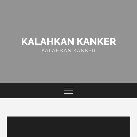
Skip
to
content
KALAHKAN KANKER
KALAHKAN KANKER