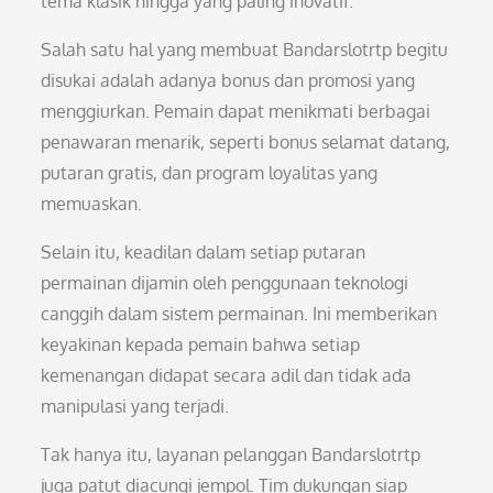
tema klasik hingga yang paling inovatif.
Salah satu hal yang membuat Bandarslotrtp begitu
disukai adalah adanya bonus dan promosi yang
menggiurkan. Pemain dapat menikmati berbagai
penawaran menarik, seperti bonus selamat datang,
putaran gratis, dan program loyalitas yang
memuaskan.
Selain itu, keadilan dalam setiap putaran
permainan dijamin oleh penggunaan teknologi
canggih dalam sistem permainan. Ini memberikan
keyakinan kepada pemain bahwa setiap
kemenangan didapat secara adil dan tidak ada
manipulasi yang terjadi.
Tak hanya itu, layanan pelanggan Bandarslotrtp
juga patut diacungi jempol. Tim dukungan siap