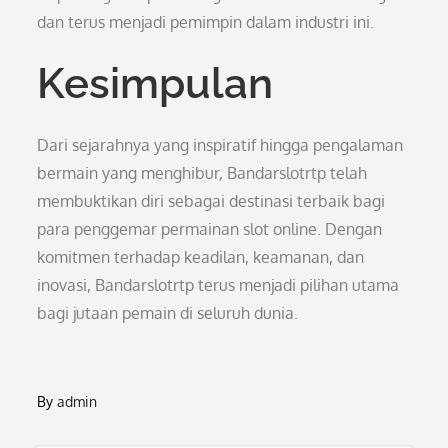
dan terus menjadi pemimpin dalam industri ini.
Kesimpulan
Dari sejarahnya yang inspiratif hingga pengalaman
bermain yang menghibur, Bandarslotrtp telah
membuktikan diri sebagai destinasi terbaik bagi
para penggemar permainan slot online. Dengan
komitmen terhadap keadilan, keamanan, dan
inovasi, Bandarslotrtp terus menjadi pilihan utama
bagi jutaan pemain di seluruh dunia.
By
admin