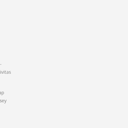
-
ivitas
ap
rsey