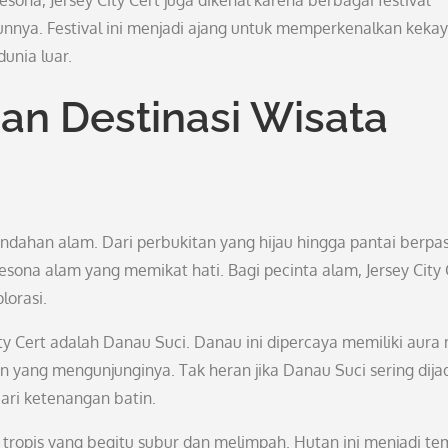
na, Jersey City Cert juga dikenal karena berbagai festival
unnya. Festival ini menjadi ajang untuk memperkenalkan keka
dunia luar.
an Destinasi Wisata
indahan alam. Dari perbukitan yang hijau hingga pantai berpas
esona alam yang memikat hati. Bagi pecinta alam, Jersey City 
lorasi.
ity Cert adalah Danau Suci. Danau ini dipercaya memiliki aura 
yang mengunjunginya. Tak heran jika Danau Suci sering dija
ari ketenangan batin.
an tropis yang begitu subur dan melimpah. Hutan ini menjadi t