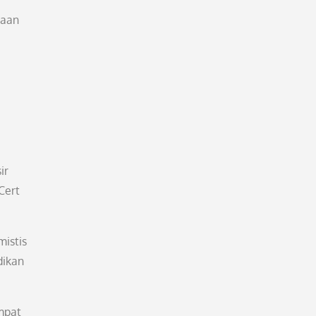
yaan
ir
Cert
mistis
dikan
empat