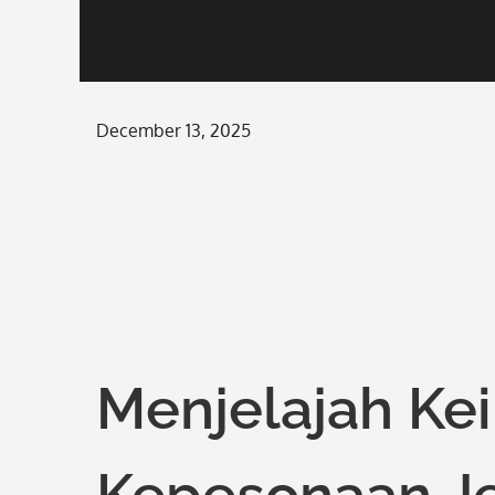
Posted
December 13, 2025
on
Menjelajah Ke
Kepesonaan Je