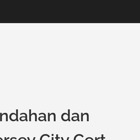
indahan dan
rsey City Cert