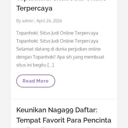
Dan
Terpercaya
Fakta
Posted
By
admin
April 26, 2026
on
Topanhoki: Situs Judi Online Terpercaya
Topanhoki: Situs Judi Online Terpercaya
Selamat datang di dunia perjudian online
dengan Topanhoki! Apa sih yang membuat
situs ini begitu […]
Topanhoki:
Read More
Situs
Judi
Online
Terpercaya
Keunikan Naga99 Daftar:
Tempat Favorit Para Pencinta