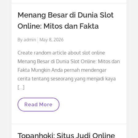
Dunia
Melalui
Menang Besar di Dunia Slot
Lensa
Yang
Online: Mitos dan Fakta
Berbeda
Posted
By
admin
May 8, 2026
on
Create random article about slot online
Menang Besar di Dunia Slot Online: Mitos dan
Fakta Mungkin Anda pernah mendengar
cerita tentang seseorang yang menjadi kaya
[…]
Menang
Read More
Besar
Di
Dunia
Slot
Online:
Topanhoki: Situs Judi Online
Mitos