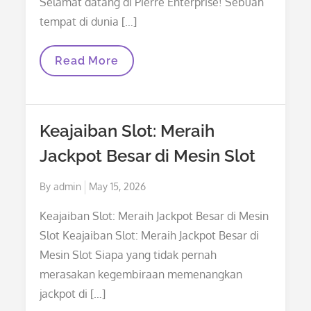
Selamat datang di Pierre Enterprise! Sebuah
tempat di dunia […]
Menjelajahi
Read More
Pierre
Enterprise:
Tempat
Berkumpulnya
Inovasi
Keajaiban Slot: Meraih
Dan
Kreativitas
Jackpot Besar di Mesin Slot
Posted
By
admin
May 15, 2026
on
Keajaiban Slot: Meraih Jackpot Besar di Mesin
Slot Keajaiban Slot: Meraih Jackpot Besar di
Mesin Slot Siapa yang tidak pernah
merasakan kegembiraan memenangkan
jackpot di […]