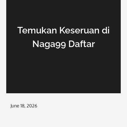
Temukan Keseruan di
Naga99 Daftar
Posted
June 18, 2026
on