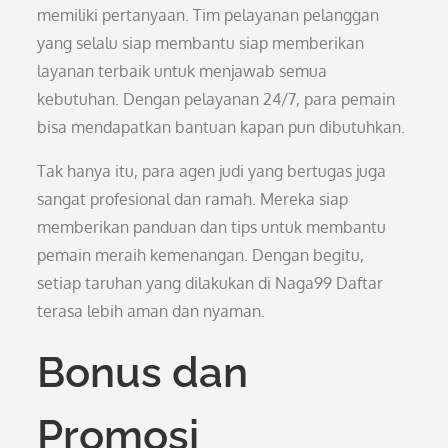
memiliki pertanyaan. Tim pelayanan pelanggan
yang selalu siap membantu siap memberikan
layanan terbaik untuk menjawab semua
kebutuhan. Dengan pelayanan 24/7, para pemain
bisa mendapatkan bantuan kapan pun dibutuhkan.
Tak hanya itu, para agen judi yang bertugas juga
sangat profesional dan ramah. Mereka siap
memberikan panduan dan tips untuk membantu
pemain meraih kemenangan. Dengan begitu,
setiap taruhan yang dilakukan di Naga99 Daftar
terasa lebih aman dan nyaman.
Bonus dan
Promosi