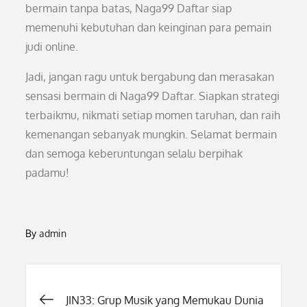
bermain tanpa batas, Naga99 Daftar siap
memenuhi kebutuhan dan keinginan para pemain
judi online.
Jadi, jangan ragu untuk bergabung dan merasakan
sensasi bermain di Naga99 Daftar. Siapkan strategi
terbaikmu, nikmati setiap momen taruhan, dan raih
kemenangan sebanyak mungkin. Selamat bermain
dan semoga keberuntungan selalu berpihak
padamu!
By
admin
Post
JIN33: Grup Musik yang Memukau Dunia