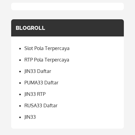
BLOGROLL
Slot Pola Terpercaya
RTP Pola Terpercaya
JIN33 Daftar
PUMA33 Daftar
JIN33 RTP
RUSA33 Daftar
JIN33