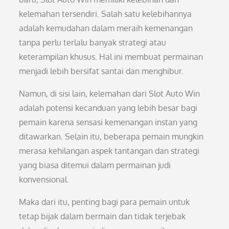
kelemahan tersendiri. Salah satu kelebihannya
adalah kemudahan dalam meraih kemenangan
tanpa perlu terlalu banyak strategi atau
keterampilan khusus. Hal ini membuat permainan
menjadi lebih bersifat santai dan menghibur.
Namun, di sisi lain, kelemahan dari Slot Auto Win
adalah potensi kecanduan yang lebih besar bagi
pemain karena sensasi kemenangan instan yang
ditawarkan. Selain itu, beberapa pemain mungkin
merasa kehilangan aspek tantangan dan strategi
yang biasa ditemui dalam permainan judi
konvensional.
Maka dari itu, penting bagi para pemain untuk
tetap bijak dalam bermain dan tidak terjebak