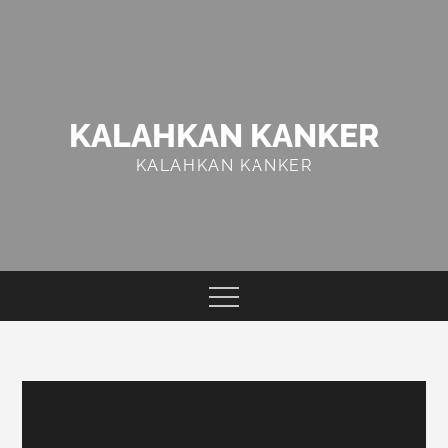
Skip
to
content
KALAHKAN KANKER
KALAHKAN KANKER