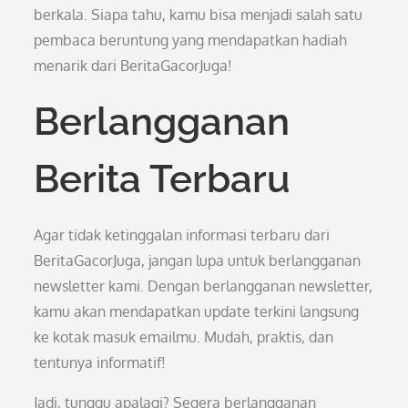
berkala. Siapa tahu, kamu bisa menjadi salah satu
pembaca beruntung yang mendapatkan hadiah
menarik dari BeritaGacorJuga!
Berlangganan
Berita Terbaru
Agar tidak ketinggalan informasi terbaru dari
BeritaGacorJuga, jangan lupa untuk berlangganan
newsletter kami. Dengan berlangganan newsletter,
kamu akan mendapatkan update terkini langsung
ke kotak masuk emailmu. Mudah, praktis, dan
tentunya informatif!
Jadi, tunggu apalagi? Segera berlangganan