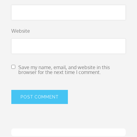
Website
Save my name, email, and website in this
browser for the next time I comment.