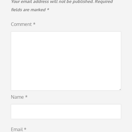
Your email address will not be published.
Required
fields are marked
*
Comment
*
Name
*
Email
*