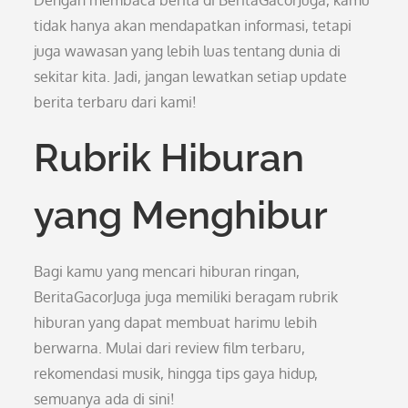
Dengan membaca berita di BeritaGacorJuga, kamu
tidak hanya akan mendapatkan informasi, tetapi
juga wawasan yang lebih luas tentang dunia di
sekitar kita. Jadi, jangan lewatkan setiap update
berita terbaru dari kami!
Rubrik Hiburan
yang Menghibur
Bagi kamu yang mencari hiburan ringan,
BeritaGacorJuga juga memiliki beragam rubrik
hiburan yang dapat membuat harimu lebih
berwarna. Mulai dari review film terbaru,
rekomendasi musik, hingga tips gaya hidup,
semuanya ada di sini!