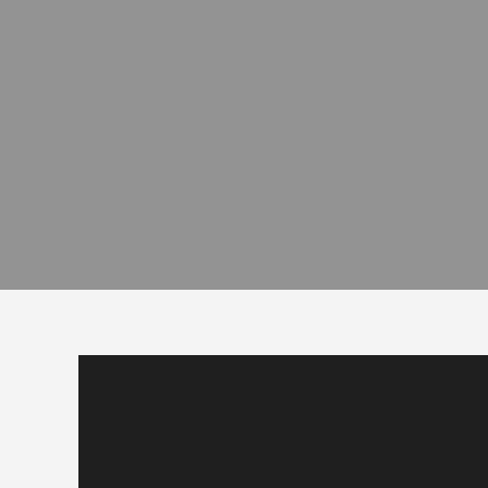
Skip
to
content