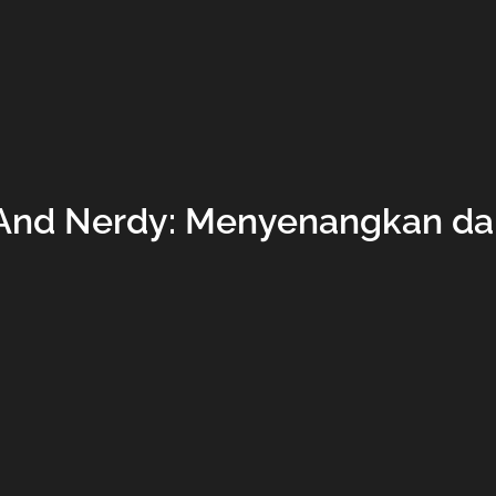
And Nerdy: Menyenangkan dan