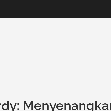
rdy: Menyenangka