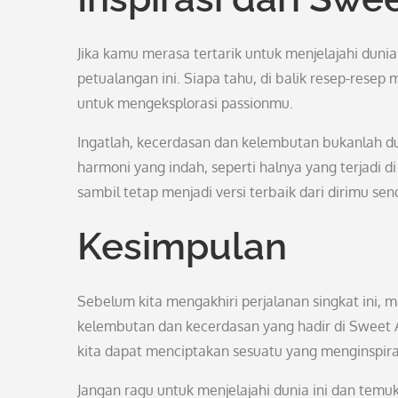
Jika kamu merasa tertarik untuk menjelajahi dun
petualangan ini. Siapa tahu, di balik resep-resep
untuk mengeksplorasi passionmu.
Ingatlah, kecerdasan dan kelembutan bukanlah d
harmoni yang indah, seperti halnya yang terjadi 
sambil tetap menjadi versi terbaik dari dirimu send
Kesimpulan
Sebelum kita mengakhiri perjalanan singkat ini,
kelembutan dan kecerdasan yang hadir di Sweet 
kita dapat menciptakan sesuatu yang menginspir
Jangan ragu untuk menjelajahi dunia ini dan temu