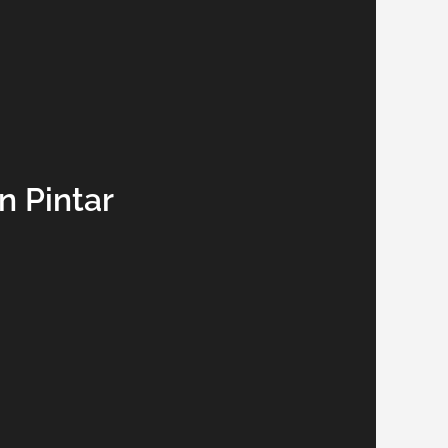
 Pintar