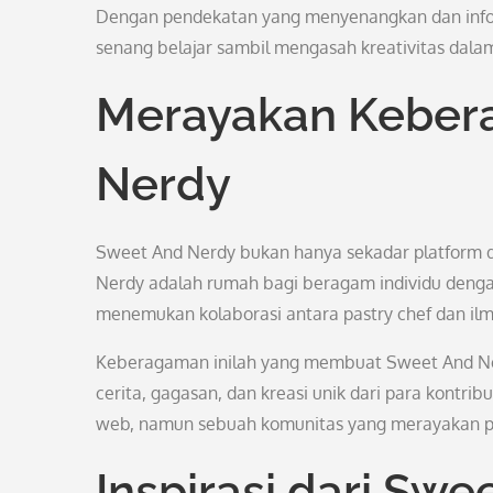
Dengan pendekatan yang menyenangkan dan info
senang belajar sambil mengasah kreativitas dalam
Merayakan Keber
Nerdy
Sweet And Nerdy bukan hanya sekadar platform dig
Nerdy adalah rumah bagi beragam individu dengan
menemukan kolaborasi antara pastry chef dan il
Keberagaman inilah yang membuat Sweet And Ner
cerita, gagasan, dan kreasi unik dari para kontr
web, namun sebuah komunitas yang merayakan p
Inspirasi dari Sw