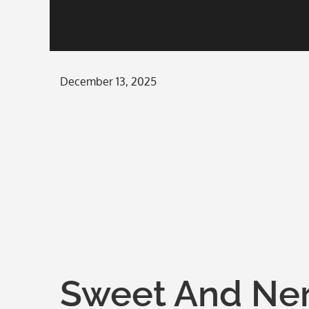
Posted
December 13, 2025
on
Sweet And Ne