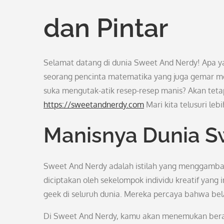
dan Pintar
Selamat datang di dunia Sweet And Nerdy! Apa ya
seorang pencinta matematika yang juga gemar 
suka mengutak-atik resep-resep manis? Akan tetap
https://sweetandnerdy.com
Mari kita telusuri lebi
Manisnya Dunia S
Sweet And Nerdy adalah istilah yang menggamba
diciptakan oleh sekelompok individu kreatif yang
geek di seluruh dunia. Mereka percaya bahwa bela
Di Sweet And Nerdy, kamu akan menemukan ber