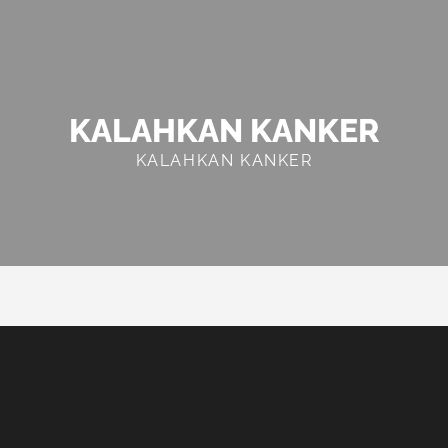
KALAHKAN KANKER
KALAHKAN KANKER