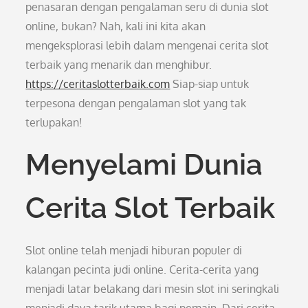
penasaran dengan pengalaman seru di dunia slot
online, bukan? Nah, kali ini kita akan
mengeksplorasi lebih dalam mengenai cerita slot
terbaik yang menarik dan menghibur.
https://ceritaslotterbaik.com
Siap-siap untuk
terpesona dengan pengalaman slot yang tak
terlupakan!
Menyelami Dunia
Cerita Slot Terbaik
Slot online telah menjadi hiburan populer di
kalangan pecinta judi online. Cerita-cerita yang
menjadi latar belakang dari mesin slot ini seringkali