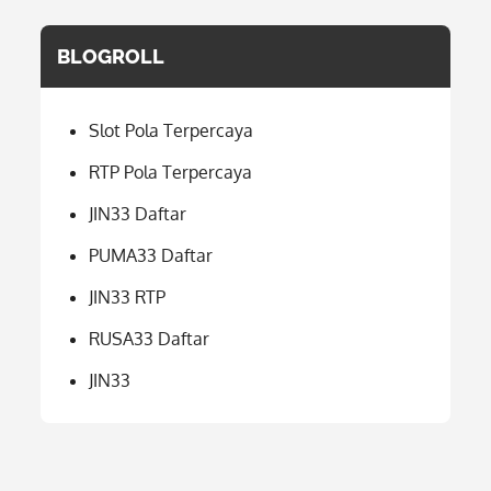
BLOGROLL
Slot Pola Terpercaya
RTP Pola Terpercaya
JIN33 Daftar
PUMA33 Daftar
JIN33 RTP
RUSA33 Daftar
JIN33