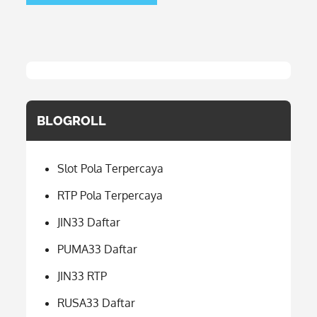
BLOGROLL
Slot Pola Terpercaya
RTP Pola Terpercaya
JIN33 Daftar
PUMA33 Daftar
JIN33 RTP
RUSA33 Daftar