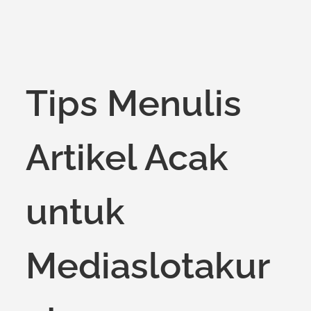
Tips Menulis
Artikel Acak
untuk
Mediaslotakur