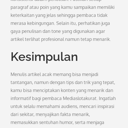
paragraf atau poin yang kamu sampaikan memiliki
keterkaitan yang jelas sehingga pembaca tidak
merasa kebingungan. Selain itu, perhatikan juga
gaya penulisan dan tone yang digunakan agar
artikel terlihat profesional namun tetap menarik.
Kesimpulan
Menulis artikel acak memang bisa menjadi
tantangan, namun dengan tips dan trik yang tepat,
kamu bisa menciptakan konten yang menarik dan
informatif bagi pembaca Mediaslotakurat. Ingatlah
untuk selalu memahami audiens, mencari inspirasi
dari sekitar, menyajikan fakta menarik,
memasukkan sentuhan humor, serta menjaga