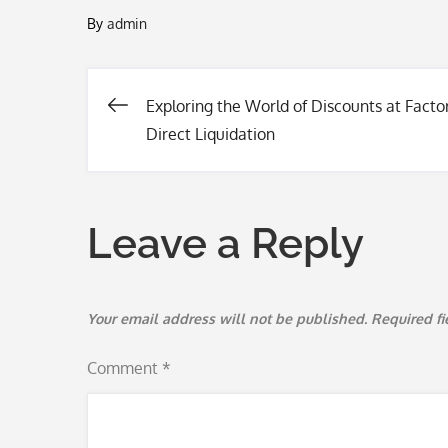
By
admin
Exploring the World of Discounts at Facto
Post
Direct Liquidation
navigation
Leave a Reply
Your email address will not be published.
Required f
Comment
*