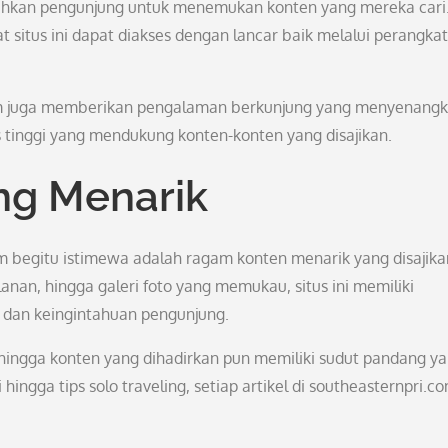
ahkan pengunjung untuk menemukan konten yang mereka cari
t situs ini dapat diakses dengan lancar baik melalui perangkat
.com juga memberikan pengalaman berkunjung yang menyenang
 tinggi yang mendukung konten-konten yang disajikan.
ng Menarik
 begitu istimewa adalah ragam konten menarik yang disajika
alanan, hingga galeri foto yang memukau, situs ini memiliki
dan keingintahuan pengunjung.
sehingga konten yang dihadirkan pun memiliki sudut pandang y
ngga tips solo traveling, setiap artikel di southeasternpri.c