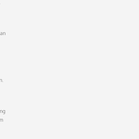
.
kan
n.
ang
om