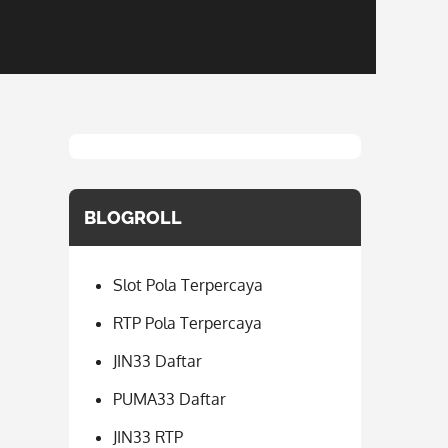
BLOGROLL
Slot Pola Terpercaya
RTP Pola Terpercaya
JIN33 Daftar
PUMA33 Daftar
JIN33 RTP