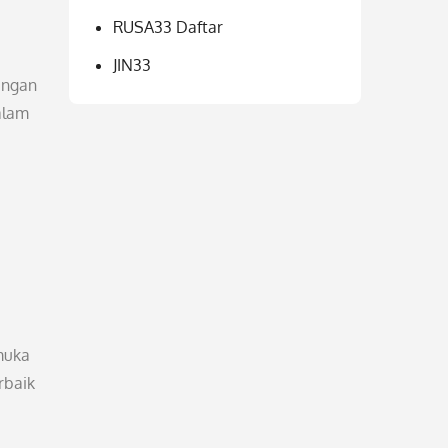
RUSA33 Daftar
JIN33
engan
alam
muka
rbaik