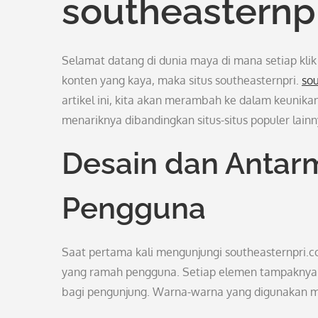
southeasternp
Selamat datang di dunia maya di mana setiap kli
konten yang kaya, maka situs southeasternpri.
so
artikel ini, kita akan merambah ke dalam keunikan
menariknya dibandingkan situs-situs populer lainn
Desain dan Anta
Pengguna
Saat pertama kali mengunjungi southeasternpri.
yang ramah pengguna. Setiap elemen tampaknya
bagi pengunjung. Warna-warna yang digunakan 