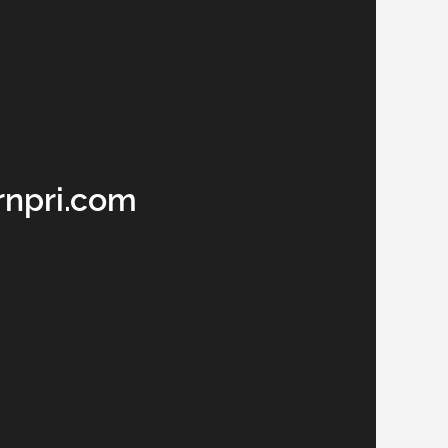
rnpri.com