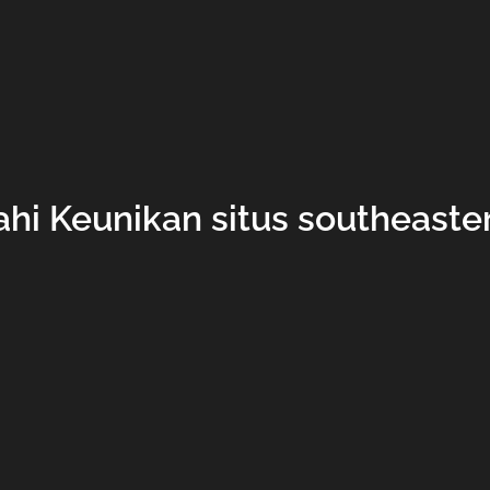
ahi Keunikan situs southeaste